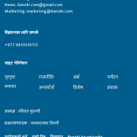
News:
dainiki.com@gmail.com
Marketing:
marketing@dainiki.com
विज्ञापनका लागि सम्पर्क
+977 9810310115
साइट नेभिगेशन
राजनीति
अर्थ
पर्यटन
गृहपृष्‍ठ
समाचार
अन्तर्वार्ता
विशेष
प्रवास
अध्यक्ष
: पवित्रा मुडभरी
प्रधानसम्पादक
: माधवप्रसाद तिवारी
प्रयाेगकर्ता शर्त
हाम्राे टिम
विज्ञापन
Preeti to unicode