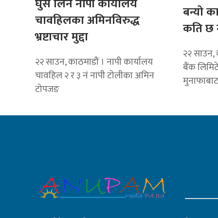
घुस लिने नापी कार्यालय
बन्यो क
चावहिलका अमिनविरुद्ध
कति छ 
भ्रष्टाचार मुद्दा
२२ साउन, 
२२ साउन, काठमाडौं । नापी कार्यालय
बैंक लिमि
चावहिल २ र ३ नं नापी टोलीका अमिन
मुनाफाबा
टोपजङ