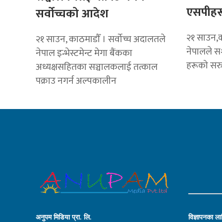
एसपीहर
सर्वोच्चको आदेश
२१ साउन,का
२१ साउन, काठमाडाैँ । सर्वोच्च अदालतले
नेपालले सश
नेपाल इन्भेस्टमेन्ट मेगा बैंकका
हरूको सरु
अध्यक्षसहितका सञ्चालकलाई तत्काल
पक्राउ नगर्न अल्पकालीन
अनुपम मिडिया प्रा. लि.
विज्ञापनका लाग