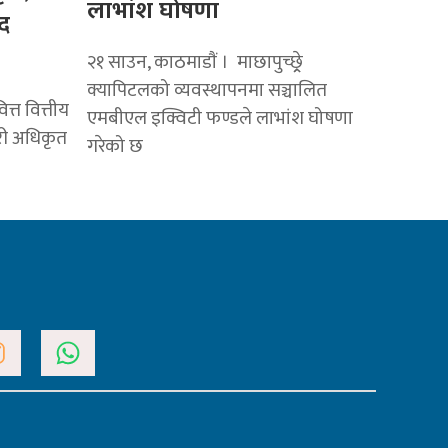
लाभांश घोषणा
द
२१ साउन, काठमाडाैं । माछापुच्छ्र्रे
क्यापिटलको व्यवस्थापनमा सञ्चालित
त्त वित्तीय
एमबीएल इक्विटी फण्डले लाभांश घोषणा
ारी अधिकृत
गरेको छ