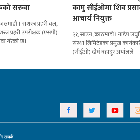
ूको सरुवा
कामु सीईओमा शिव प्रसा
आचार्य नियुक्त
ठमाडौँ । सशस्त्र प्रहरी बल,
स्त्र प्रहरी उपरीक्षक (एसपी)
२१, साउन, काठमाडौं। नाडेप लघुवि
वा गरेको छ।
संस्था लिमिटेडका प्रमुख कार्यक
(सीईओ) दीर्घ बहादुर अर्यालले
ि सम्पर्क