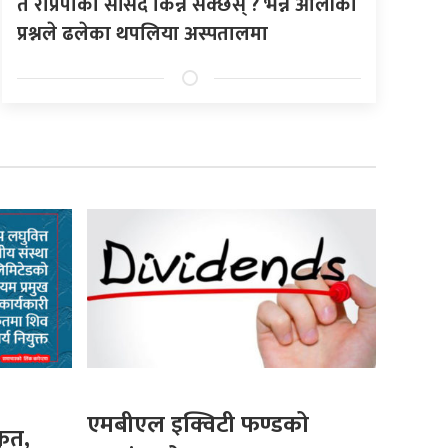
तँ राप्रपाको सांसद किन्न सक्छस् ? भन्ने ओलीको
प्रश्नले ढलेका थपलिया अस्पतालमा
एमबीएल इक्विटी फण्डको
कृत,