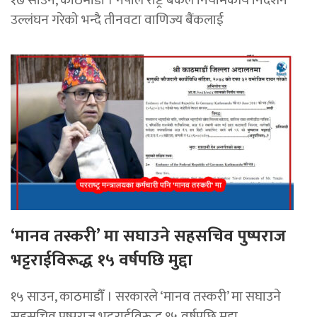
१७ साउन, काठमाडाैं । नेपाल राष्ट्र बैंकले नियामकीय निर्देशन
उल्लंघन गरेको भन्दै तीनवटा वाणिज्य बैंकलाई
‘मानव तस्करी’ मा सघाउने सहसचिव पुष्पराज
भट्टराईविरूद्ध १५ वर्षपछि मुद्दा
१५ साउन, काठमाडौँ । सरकारले ‘मानव तस्करी’ मा सघाउने
सहसचिव पुष्पराज भट्टराईविरूद्ध १५ वर्षपछि मुद्दा