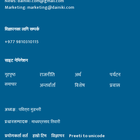
News:
dainiki.com@gmail.com
Marketing:
marketing@dainiki.com
विज्ञापनका लागि सम्पर्क
+977 9810310115
साइट नेभिगेशन
राजनीति
अर्थ
पर्यटन
गृहपृष्‍ठ
समाचार
अन्तर्वार्ता
विशेष
प्रवास
अध्यक्ष
: पवित्रा मुडभरी
प्रधानसम्पादक
: माधवप्रसाद तिवारी
प्रयाेगकर्ता शर्त
हाम्राे टिम
विज्ञापन
Preeti to unicode