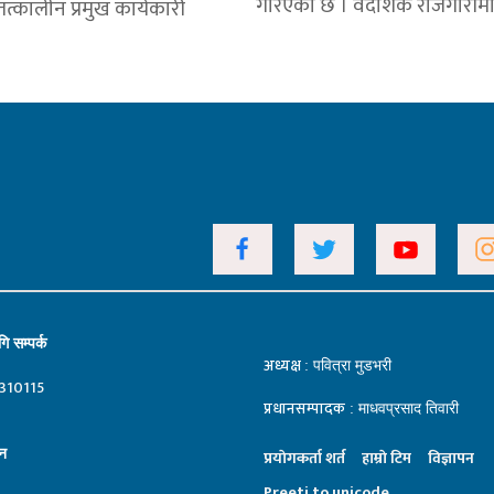
गरिएको छ । वैदेशिक रोजगारीम
त्कालीन प्रमुख कार्यकारी
ि सम्पर्क
अध्यक्ष
: पवित्रा मुडभरी
310115
प्रधानसम्पादक
: माधवप्रसाद तिवारी
न
प्रयाेगकर्ता शर्त
हाम्राे टिम
विज्ञापन
Preeti to unicode