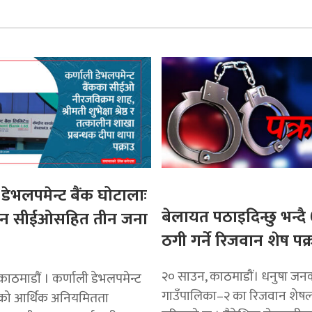
 डेभलपमेन्ट बैंक घोटालाः
बेलायत पठाइदिन्छु भन्द
ीन सीईओसहित तीन जना
ठगी गर्ने रिजवान शेष पक्
२० साउन, काठमाडौं। धनुषा जन
ाठमाडाैं । कर्णाली डेभलपमेन्ट
गाउँपालिका–२ का रिजवान शेषला
एको आर्थिक अनियमितता