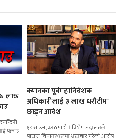
क्यानका पूर्वमहानिर्देशक
ै ७ लाख
अधिकारीलाई ३ लाख धरौटीमा
राउ
छाड्न आदेश
कनन्दिनी
१९ साउन, काठमाडौं । विशेष अदालतले
ई पक्राउ
पोखरा विमानस्थलमा भ्रष्टाचार गरेको आरोप