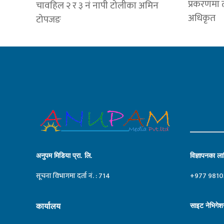
प्रकरणमा त
चावहिल २ र ३ नं नापी टोलीका अमिन
अधिकृत
टोपजङ
अनुपम मिडिया प्रा. लि.
विज्ञापनका लाग
सूचना विभागमा दर्ता नं. : 714
+977 9810
कार्यालय
साइट नेभिगेश