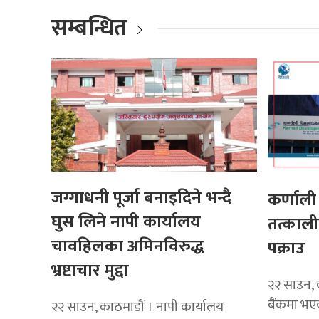
सम्बन्धित
जग्गाधनी पूर्जा बनाइदिने भन्दै
कर्णाली
घुस लिने नापी कार्यालय
तत्काल
चावहिलका अमिनविरुद्ध
पक्राउ
भ्रष्टाचार मुद्दा
२२ साउन, क
बैंकमा भ
२२ साउन, काठमाडौं । नापी कार्यालय