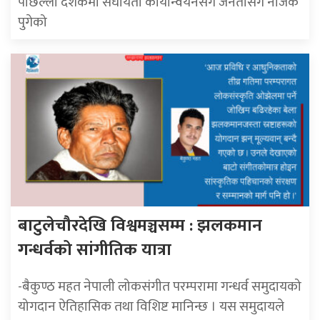
पछिल्लो दशकमा संघीयता कार्यान्वयनसँगै जनतासँग नजिक
पुगेको
बाटुलेचौरदेखि विश्वमञ्चसम्म : झलकमान
गन्धर्वको सांगीतिक यात्रा
-बैकुण्ठ महत नेपाली लोकसंगीत परम्परामा गन्धर्व समुदायको
योगदान ऐतिहासिक तथा विशिष्ट मानिन्छ । यस समुदायले