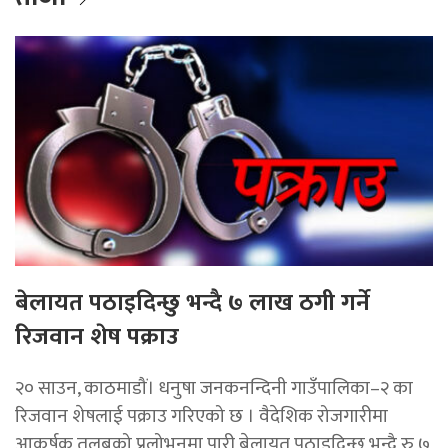
बेलायत पठाइदिन्छु भन्दै ७ लाख ठगी गर्ने
रिजवान शेष पक्राउ
२० साउन, काठमाडौं। धनुषा जनकनन्दिनी गाउँपालिका–२ का
रिजवान शेषलाई पक्राउ गरिएको छ । वैदेशिक रोजगारीमा
आकर्षक तलबको प्रलोभनमा पारी बेलायत पठाइदिन्छु भन्दै रु ७