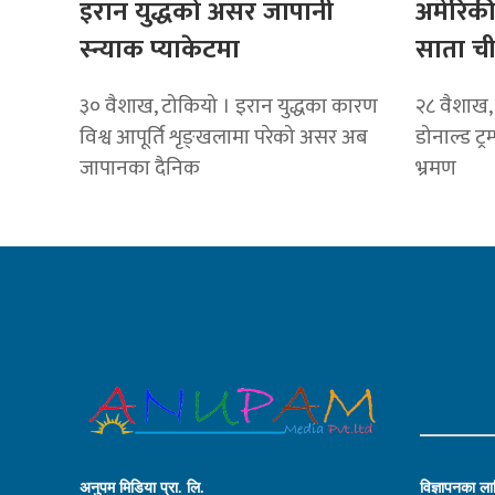
इरान युद्धको असर जापानी
अमेरिकी र
स्न्याक प्याकेटमा
साता चीन
३० वैशाख, टोकियो । इरान युद्धका कारण
२८ वैशाख, 
विश्व आपूर्ति शृङ्खलामा परेको असर अब
डोनाल्ड ट्
जापानका दैनिक
भ्रमण
अनुपम मिडिया प्रा. लि.
विज्ञापनका लाग