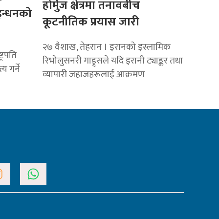
होर्मुज क्षेत्रमा तनावबीच
इन्धनको
कूटनीतिक प्रयास जारी
२७ वैशाख, तेहरान । इरानको इस्लामिक
्रपति
रिभोलुसनरी गाड्र्सले यदि इरानी ट्याङ्कर तथा
्य गर्ने
व्यापारी जहाजहरूलाई आक्रमण