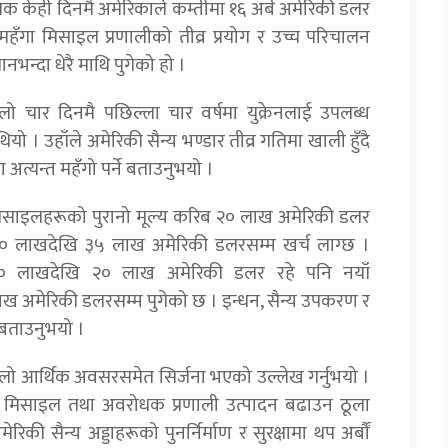
्भिक केही दिनमै अमेरिकाले कम्तीमा १६ अर्ब अमेरिकी डलर
महँगा मिसाइल प्रणालीको तीव्र प्रयोग र उच्च परिचालन
भन्दा धेरै माथि पुगेको हो ।
लो चार दिनमै पछिल्ला चार वर्षमा युक्रेनलाई उपलब्ध
ियो । उहाँले अमेरिकी सैन्य भण्डार तीव्र गतिमा खाली हुँदै
त्यन्त महँगो पर्ने बताउनुभयो ।
मिसाइलहरूको पुरानो मूल्य करिब २० लाख अमेरिकी डलर
 ३० लाखदेखि ३५ लाख अमेरिकी डलरसम्म खर्च लाग्छ ।
त १० लाखदेखि २० लाख अमेरिकी डलर रहे पनि नयाँ
ाख अमेरिकी डलरसम्म पुगेको छ । इन्धन, सैन्य उपकरण र
े बताउनुभयो ।
 ठूलो आर्थिक अवसरसमेत सिर्जना भएको उल्लेख गर्नुभयो ।
ँग मिसाइल तथा अवरोधक प्रणाली उत्पादन बढाउन ठूला
िकी सैन्य अड्डाहरूको पुनर्निर्माण र सुरक्षामा थप अर्बौं