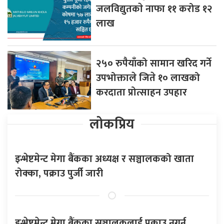
जलविद्युतकाे नाफा ११ करोड १२
लाख
२५० रुपैयाँको सामान खरिद गर्ने
उपभोक्ताले जिते १० लाखको
करदाता प्रोत्साहन उपहार
लोकप्रिय
इन्भेष्टमेन्ट मेगा बैंकका अध्यक्ष र सञ्चालकको खाता
रोक्का, पक्राउ पुर्जी जारी
इन्भेष्टमेन्ट मेगा बैंकका सञ्चालकलाई पक्राउ नगर्न