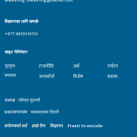
Marketing:
marketing@dainiki.com
विज्ञापनका लागि सम्पर्क
+977 9810310115
साइट नेभिगेशन
राजनीति
अर्थ
पर्यटन
गृहपृष्‍ठ
समाचार
अन्तर्वार्ता
विशेष
प्रवास
अध्यक्ष
: पवित्रा मुडभरी
प्रधानसम्पादक
: माधवप्रसाद तिवारी
प्रयाेगकर्ता शर्त
हाम्राे टिम
विज्ञापन
Preeti to unicode