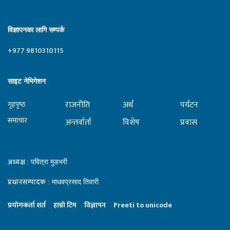
विज्ञापनका लागि सम्पर्क
+977 9810310115
साइट नेभिगेशन
राजनीति
अर्थ
पर्यटन
गृहपृष्‍ठ
समाचार
अन्तर्वार्ता
विशेष
प्रवास
अध्यक्ष
: पवित्रा मुडभरी
प्रधानसम्पादक
: माधवप्रसाद तिवारी
प्रयाेगकर्ता शर्त
हाम्राे टिम
विज्ञापन
Preeti to unicode