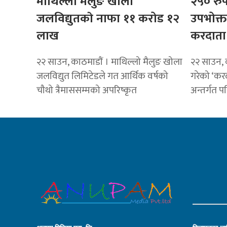
माथिल्लो मैलुङ खोला
२५० रुप
जलविद्युतकाे नाफा ११ करोड १२
उपभोक्
लाख
करदाता 
२२ साउन, काठमाडाैं । माथिल्लो मैलुङ खोला
२२ साउन, 
जलविद्युत लिमिटेडले गत आर्थिक वर्षको
गरेको ‘करद
चौथो त्रैमाससम्मको अपरिष्कृत
अन्तर्गत प