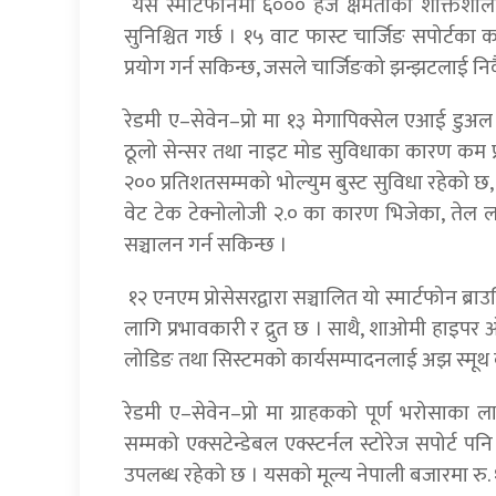
यस स्मार्टफोनमा ६००० हर्ज क्षमताको शक्तिशाली
सुनिश्चित गर्छ । १५ वाट फास्ट चार्जिङ सपोर्ट
प्रयोग गर्न सकिन्छ, जसले चार्जिङको झन्झटलाई नि
रेडमी ए–सेवेन–प्रो मा १३ मेगापिक्सेल एआई डुअल रि
ठूलो सेन्सर तथा नाइट मोड सुविधाका कारण कम प्र
२०० प्रतिशतसम्मको भोल्युम बुस्ट सुविधा रहेको छ
वेट टेक टेक्नोलोजी २.० का कारण भिजेका, तेल
सञ्चालन गर्न सकिन्छ ।
१२ एनएम प्रोसेसरद्वारा सञ्चालित यो स्मार्टफोन ब्र
लागि प्रभावकारी र द्रुत छ । साथै, शाओमी हाइप
लोडिङ तथा सिस्टमको कार्यसम्पादनलाई अझ स्मूथ
रेडमी ए–सेवेन–प्रो मा ग्राहकको पूर्ण भरोसाका ल
सम्मको एक्सटेन्डेबल एक्स्टर्नल स्टोरेज सपोर्ट प
उपलब्ध रहेको छ । यसको मूल्य नेपाली बजारमा रु