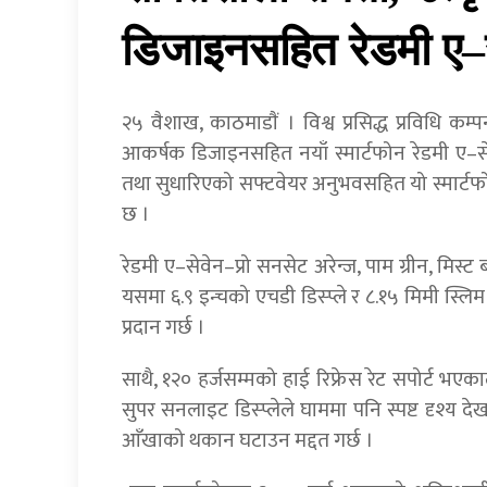
डिजाइनसहित रेडमी ए–स
२५ वैशाख, काठमाडाैं । विश्व प्रसिद्ध प्रविधि कम्
आकर्षक डिजाइनसहित नयाँ स्मार्टफोन रेडमी ए–सेवेन
तथा सुधारिएको सफ्टवेयर अनुभवसहित यो स्मार्ट
छ ।
रेडमी ए–सेवेन–प्रो सनसेट अरेन्ज, पाम ग्रीन, मिस्
यसमा ६.९ इन्चको एचडी डिस्प्ले र ८.१५ मिमी स्लिम 
प्रदान गर्छ ।
साथै, १२० हर्जसम्मको हाई रिफ्रेस रेट सपोर्ट भए
सुपर सनलाइट डिस्प्लेले घाममा पनि स्पष्ट दृश्य द
आँखाको थकान घटाउन मद्दत गर्छ ।