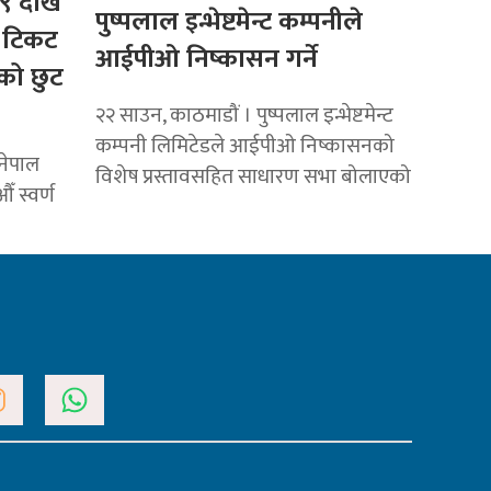
९ देखि
पुष्पलाल इन्भेष्टमेन्ट कम्पनीले
ल टिकट
आईपीओ निष्कासन गर्ने
को छुट
२२ साउन, काठमाडौं । पुष्पलाल इन्भेष्टमेन्ट
कम्पनी लिमिटेडले आईपीओ निष्कासनको
नेपाल
विशेष प्रस्तावसहित साधारण सभा बोलाएको
 स्वर्ण