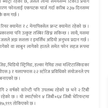
 ब्याट्री रहेको छ, जसले लामो समयसम्म टिकाउ प्रयोग
का कारण फोनलाई एकपटक चार्ज गर्दा करिब २.३७ दिनसम्म
कै कम गर्छ ।
यर क्यामेरा र ८ मेगापिक्सेल फ्रन्ट क्यामेरा रहेको छ ।
काशमा पनि उत्कृष्ट तस्बिर खिच्न सकिन्छ । साथै, यसमा
, जसले अझ सशक्त र इमर्सिभ अडियो अनुभव प्रदान गर्छ ।
 लागेको वा साबुन लागेको हातले समेत फोन सहज रूपमा
ाउजिङ, भिडियो स्ट्रिमिङ, हल्का गेमिङ तथा मल्टिटास्किङका
र ओएस ३ र यसएफएस २.२ स्टोरेज प्रविधिको संयोजनले एप
 बनाएको छ ।
ागि २ वर्षको वारेन्टी पनि उपलब्ध रहेको छ भने २ टिबी
नि रहेको छ । यो स्मार्टफोन ४ जिबी+६४ जिबी भेरियन्टमा
. १७,९९९ तोकिएको छ ।