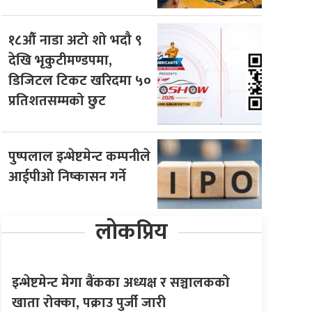
१८औँ नाडा अटो शो भदौ ९
देखि भृकुटीमण्डपमा,
डिजिटल टिकट खरिदमा ५०
प्रतिशतसम्मको छुट
पुष्पलाल इन्भेष्टमेन्ट कम्पनीले
आईपीओ निष्कासन गर्ने
लोकप्रिय
इन्भेष्टमेन्ट मेगा बैंकका अध्यक्ष र सञ्चालकको
खाता रोक्का, पक्राउ पुर्जी जारी