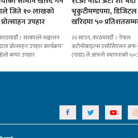
ैयाँको सामान खरिद गर्ने
१८औँ नाडा अटो शो भदौ 
ताले जिते १० लाखको
भृकुटीमण्डपमा, डिजिट
प्रोत्साहन उपहार
खरिदमा ५० प्रतिशतसम्म
काठमाडाैं । सरकारले सञ्चालन
२२ साउन, काठममडाैं । नेपाल
ाता प्रोत्साहन उपहार कार्यक्रम’
अटोमोबाइल्स एसोसिएसन अफ 
हिलो बम्पर उपहार
(नाडा) ले आफ्नो स्थापनाको ५०औँ