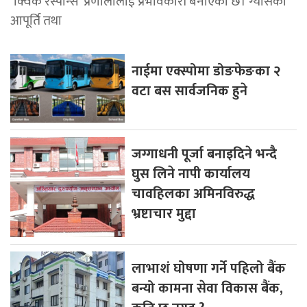
‘क्विक रेस्पोन्स’ प्रणालीलाई प्रभावकारी बनाएको छ। ग्यासको
आपूर्ति तथा
नाईमा एक्स्पोमा डोङफेङका २
वटा बस सार्वजनिक हुने
जग्गाधनी पूर्जा बनाइदिने भन्दै
घुस लिने नापी कार्यालय
चावहिलका अमिनविरुद्ध
भ्रष्टाचार मुद्दा
लाभाशं घोषणा गर्ने पहिलो बैंक
बन्यो कामना सेवा विकास बैंक,