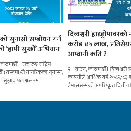
दिव्यश्वरी हाइड्रोपावरकाे
ो सुनासो सम्बोधन गर्न
करोड ४५ लाख, प्रतिसेय
ो ‘हामी सुन्छौं’ अभियान
आम्दानी कति ?
ठमाडौं । सत्तारुढ राष्ट्रिय
२० साउन, काठमाडौं। दिव्यश्वरी ह
ार्टी (रास्वपा)ले नागरिकका गुनासा,
कम्पनीले आर्थिक वर्ष २०८२/८३ 
 सुझाव प्रत्यक्षरूपमा
त्रैमाससम्मको अपरिष्कृत वित्ती