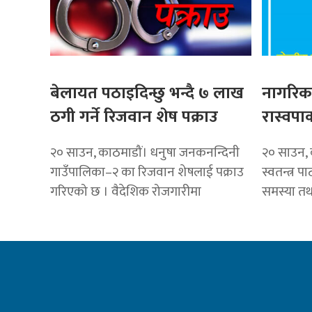
बेलायत पठाइदिन्छु भन्दै ७ लाख
नागरिकक
ठगी गर्ने रिजवान शेष पक्राउ
रास्वपाक
२० साउन, काठमाडौं। धनुषा जनकनन्दिनी
२० साउन, का
गाउँपालिका–२ का रिजवान शेषलाई पक्राउ
स्वतन्त्र प
गरिएको छ । वैदेशिक रोजगारीमा
समस्या तथा