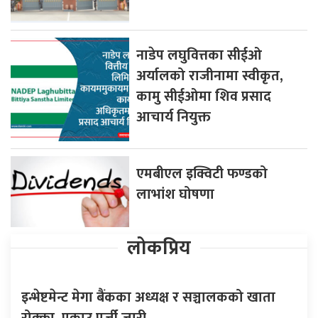
नाडेप लघुवित्तका सीईओ
अर्यालको राजीनामा स्वीकृत,
कामु सीईओमा शिव प्रसाद
आचार्य नियुक्त
एमबीएल इक्विटी फण्डको
लाभांश घोषणा
लोकप्रिय
इन्भेष्टमेन्ट मेगा बैंकका अध्यक्ष र सञ्चालकको खाता
रोक्का, पक्राउ पुर्जी जारी