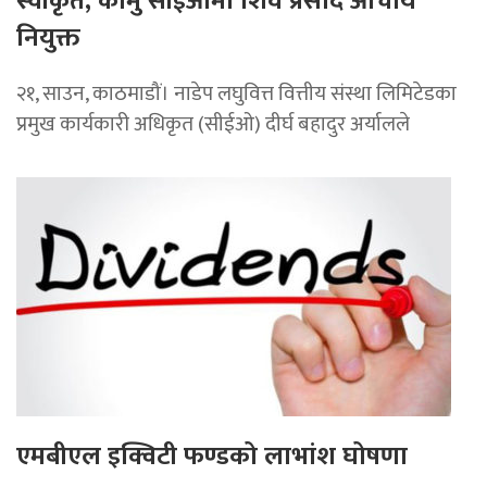
स्वीकृत, कामु सीईओमा शिव प्रसाद आचार्य
नियुक्त
२१, साउन, काठमाडौं। नाडेप लघुवित्त वित्तीय संस्था लिमिटेडका
प्रमुख कार्यकारी अधिकृत (सीईओ) दीर्घ बहादुर अर्यालले
एमबीएल इक्विटी फण्डको लाभांश घोषणा