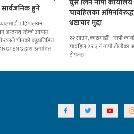
घुस लिने नापी कार्यालय
सार्वजनिक हुने
चावहिलका अमिनविरुद्ध
भ्रष्टाचार मुद्दा
काठमाडाैं । हिमालयन
शन अन्तर्गत रहेको आयाम
२२ साउन, काठमाडौं । नापी कार्
नेन्टलले चीनको बहुप्रतिष्ठित
चावहिल २ र ३ नं नापी टोलीका 
NGFENG द्वारा उत्पादित
टोपजङ