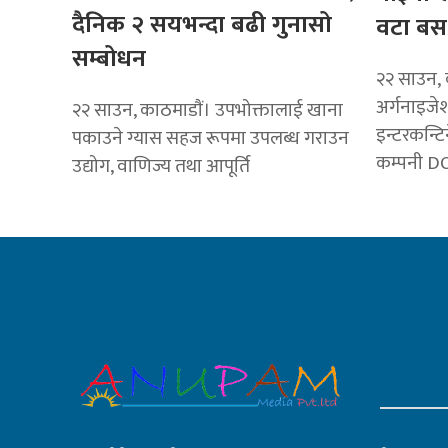
दैनिक २ सयभन्दा बढी गुनासो
वटा बस 
सम्बोधन
२२ साउन, 
अर्गनाइजे
२२ साउन, काठमाडाैं। उपभोक्तालाई खाना
इन्टरकन्टि
पकाउने ग्यास सहज रूपमा उपलब्ध गराउन
कम्पनी DO
उद्योग, वाणिज्य तथा आपूर्ति