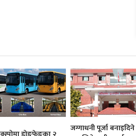
जग्गाधनी पूर्जा बनाइदिने 
क्स्पोमा डोङफेङका २