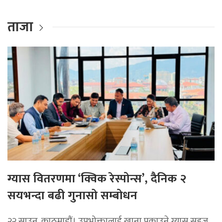
ताजा
ग्यास वितरणमा ‘क्विक रेस्पोन्स’, दैनिक २
सयभन्दा बढी गुनासो सम्बोधन
२२ साउन, काठमाडाैं। उपभोक्तालाई खाना पकाउने ग्यास सहज