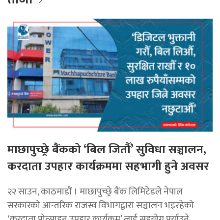
माछापुच्छ्रे बैंकको ‘बिल जितौँ’ सुविधा सञ्चालन,
करदाता उपहार कार्यक्रममा सहभागी हुने अवसर
२२ साउन, काठमाडाैं । माछापुच्छ्रे बैंक लिमिटेडले नेपाल
सरकारको आन्तरिक राजस्व विभागद्वारा सञ्चालन भइरहेको
‘करदाता प्रोत्साहन उपहार कार्यक्रम’ लाई सहयोग पुर्याउने