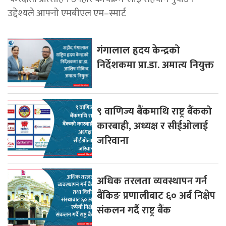
उद्देश्यले आफ्नो एमबीएल एम–स्मार्ट
गंगालाल हृदय केन्द्रको
निर्देशकमा प्रा.डा. अमात्य नियुक्त
९ वाणिज्य बैंकमाथि राष्ट्र बैंकको
कारबाही, अध्यक्ष र सीईओलाई
जरिवाना
अधिक तरलता व्यवस्थापन गर्न
बैंकिङ प्रणालीबाट ६० अर्ब निक्षेप
संकलन गर्दै राष्ट्र बैंक