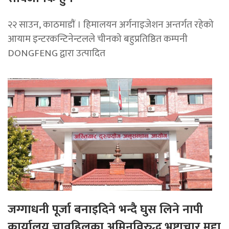
२२ साउन, काठमाडाैं । हिमालयन अर्गनाइजेशन अन्तर्गत रहेको
आयाम इन्टरकन्टिनेन्टलले चीनको बहुप्रतिष्ठित कम्पनी
DONGFENG द्वारा उत्पादित
जग्गाधनी पूर्जा बनाइदिने भन्दै घुस लिने नापी
कार्यालय चावहिलका अमिनविरुद्ध भ्रष्टाचार मुद्दा