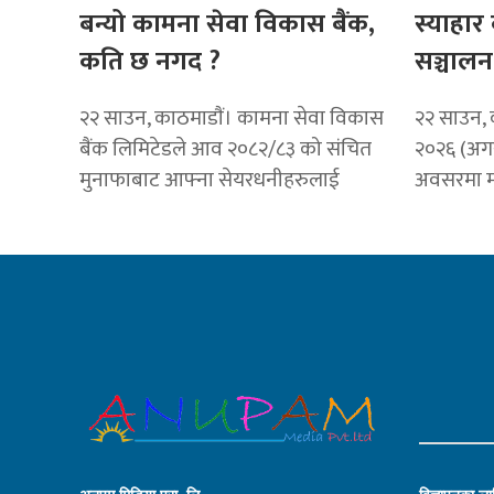
बन्यो कामना सेवा विकास बैंक,
स्याहार 
कति छ नगद ?
सञ्चालन
२२ साउन, काठमाडाैं। कामना सेवा विकास
२२ साउन, क
बैंक लिमिटेडले आव २०८२/८३ को संचित
२०२६ (अगस
मुनाफाबाट आफ्ना सेयरधनीहरुलाई
अवसरमा मह