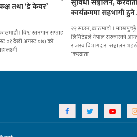
सुविधा सञ्चालन, करदात
कक्ष तथा ‘डे केयर’
कार्यक्रममा सहभागी हुन
२२ साउन, काठमाडाैं । माछापुच्छ्रे
ाठमाडाैं। विश्व स्तनपान सप्ताह
लिमिटेडले नेपाल सरकारको आन्
्ट ०१ देखी अगस्ट ०७) को
राजस्व विभागद्वारा सञ्चालन भइर
ालक्ष्मी
‘करदाता