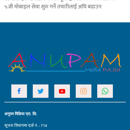
५जी मोबाइल सेवा सुरु गर्ने तयारीलाई अघि बढाउन
अनुपम मिडिया प्रा. लि.
सूचना विभागमा दर्ता नं. : 714