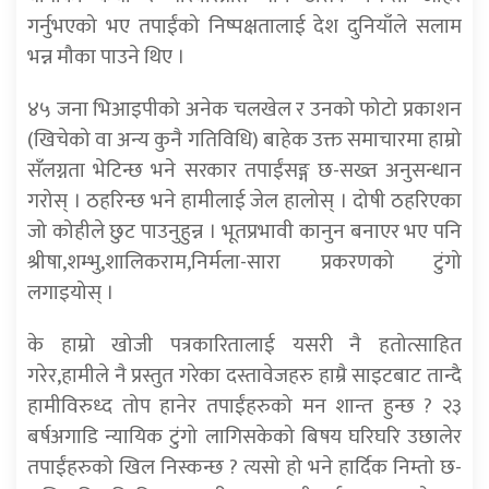
गर्नुभएको भए तपाईंको निष्पक्षतालाई देश दुनियाँले सलाम
भन्न मौका पाउने थिए ।
४५ जना भिआइपीको अनेक चलखेल र उनको फोटो प्रकाशन
(खिचेको वा अन्य कुनै गतिविधि) बाहेक उक्त समाचारमा हाम्रो
सँलग्नता भेटिन्छ भने सरकार तपाईंसङ्ग छ-सख्त अनुसन्धान
गरोस् । ठहरिन्छ भने हामीलाई जेल हालोस् । दोषी ठहरिएका
जो कोहीले छुट पाउनुहुन्न । भूतप्रभावी कानुन बनाएर भए पनि
श्रीषा,शम्भु,शालिकराम,निर्मला-सारा प्रकरणको टुंगो
लगाइयोस् ।
के हाम्रो खोजी पत्रकारितालाई यसरी नै हतोत्साहित
गरेर,हामीले नै प्रस्तुत गरेका दस्तावेजहरु हाम्रै साइटबाट तान्दै
हामीविरुध्द तोप हानेर तपाईंहरुको मन शान्त हुन्छ ? २३
बर्षअगाडि न्यायिक टुंगो लागिसकेको बिषय घरिघरि उछालेर
तपाईंहरुको खिल निस्कन्छ ? त्यसो हो भने हार्दिक निम्तो छ-