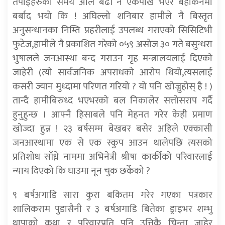
तपाईंहरुको समय अलि बढी नै एकपाखे भएर बहकिनमा
बर्बाद भयो कि ! अघिल्लो शनिबार हामीले नै बिस्तृत
अनुसन्धानका निम्ति प्रहरीलाई उपलब्ध गराएको सिसिटिभी
फुटेज,हामीले नै प्रकाशित गरेको ०५९ असोज ३० गते बसुन्धरा
भुषालले जनआस्था बन्द गराउन गृह मन्त्रालयलाई दिएको
जाहेरी (त्यो सार्वजनिक अपराधको आरोप थियो,त्यसलाई
कसरी ज्यान मुध्दामा परिणत गरियो ? यो पनि खोज्नुहोस् है ! )
तान्दै हामीबिरुध्द भएभरको बल निकालेर सत्तोसराप गर्दै
हुनुहुन्छ । आफ्नै हिसाबले पनि मेहनत गरेर केही प्रमाण
खोज्दा हुन्न ! २३ बर्षसम्म बेखबर बसेर अहिले एक्कासी
जनआस्थामा एक से एक स्कुप आउन थालेपछि त्यसको
प्रतिशोध साँध्ने नाममा अभिनेत्री श्रीषा कार्कीको परिवारलाई
न्याय दिएको कि घाउमा नून चुक छर्केको ?
९ बर्षअगाडि सारा कुरा बकितम गरेर गएका पत्रकार
शालिकराम पुडासैनी र ३ बर्षअगाडि बितेका ड्राइभर शम्भु
थापाको कथा र परिवारप्रति पनि उत्तिकै चिन्ता जाहेर