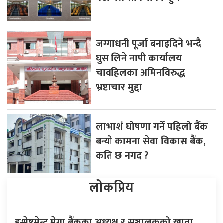
जग्गाधनी पूर्जा बनाइदिने भन्दै
घुस लिने नापी कार्यालय
चावहिलका अमिनविरुद्ध
भ्रष्टाचार मुद्दा
लाभाशं घोषणा गर्ने पहिलो बैंक
बन्यो कामना सेवा विकास बैंक,
कति छ नगद ?
लोकप्रिय
इन्भेष्टमेन्ट मेगा बैंकका अध्यक्ष र सञ्चालकको खाता