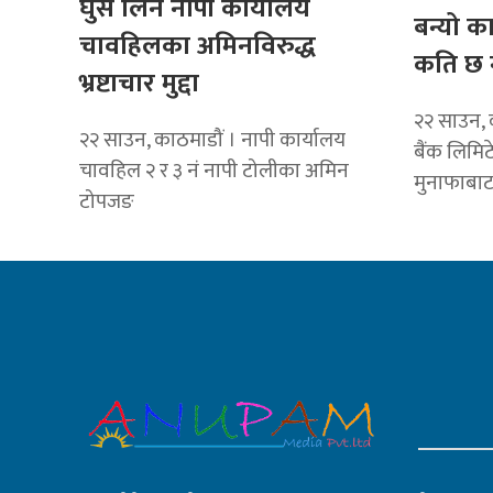
घुस लिने नापी कार्यालय
बन्यो क
चावहिलका अमिनविरुद्ध
कति छ 
भ्रष्टाचार मुद्दा
२२ साउन, 
२२ साउन, काठमाडौं । नापी कार्यालय
बैंक लिमि
चावहिल २ र ३ नं नापी टोलीका अमिन
मुनाफाबा
टोपजङ