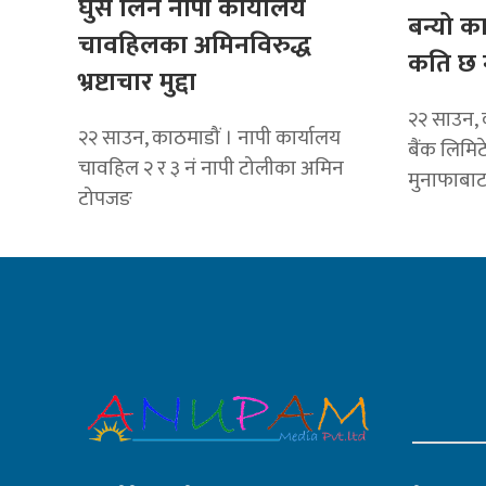
घुस लिने नापी कार्यालय
बन्यो क
चावहिलका अमिनविरुद्ध
कति छ 
भ्रष्टाचार मुद्दा
२२ साउन, 
२२ साउन, काठमाडौं । नापी कार्यालय
बैंक लिमि
चावहिल २ र ३ नं नापी टोलीका अमिन
मुनाफाबा
टोपजङ