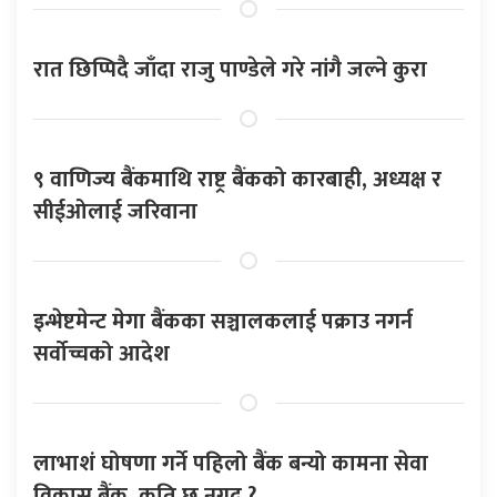
रात छिप्पिदै जाँदा राजु पाण्डेले गरे नांगै जल्ने कुरा
९ वाणिज्य बैंकमाथि राष्ट्र बैंकको कारबाही, अध्यक्ष र
सीईओलाई जरिवाना
इन्भेष्टमेन्ट मेगा बैंकका सञ्चालकलाई पक्राउ नगर्न
सर्वोच्चको आदेश
लाभाशं घोषणा गर्ने पहिलो बैंक बन्यो कामना सेवा
विकास बैंक, कति छ नगद ?