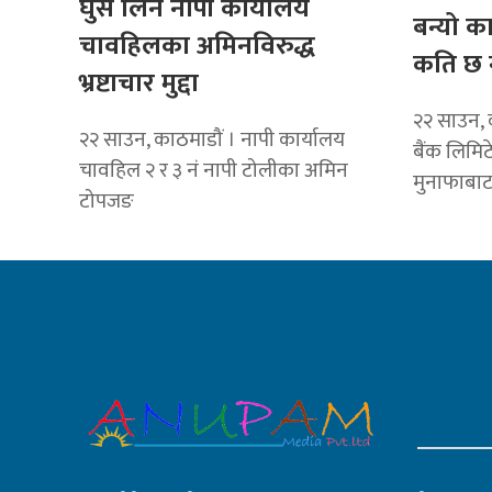
घुस लिने नापी कार्यालय
बन्यो क
चावहिलका अमिनविरुद्ध
कति छ 
भ्रष्टाचार मुद्दा
२२ साउन, 
२२ साउन, काठमाडौं । नापी कार्यालय
बैंक लिमि
चावहिल २ र ३ नं नापी टोलीका अमिन
मुनाफाबा
टोपजङ