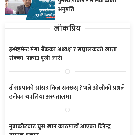
पुनरवलोकन गर्न सर्वोच्चको
अनुमति
लोकप्रिय
इन्भेष्टमेन्ट मेगा बैंकका अध्यक्ष र सञ्चालकको खाता
रोक्का, पक्राउ पुर्जी जारी
तँ राप्रपाको सांसद किन्न सक्छस् ? भन्ने ओलीको प्रश्नले
ढलेका थपलिया अस्पतालमा
नुवाकोटबाट घुस खान काठमाडौँ आएका विरेन्द्र