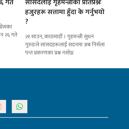
६ गते
सांसदलाई गृहमन्त्रीको प्रतिप्रश्नः
हजुरहरू सत्तामा हुँदा के गर्नुभयो
?
्रेसका
उन २६ गते
२१ साउन, काठमाडौं । गृहमन्त्री सुधन
गुरुङले सांसदहरूलाई सदनमा अब निर्मला
पन्त प्रकरणका प्रश्न नसोध्न