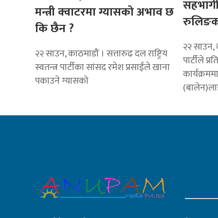
सहभागी
मन्त्री क्वाटरमा ग्यासको अभाव छ
रुलिङक
कि छैन ?
२२ साउन, क
२२ साउन, काठमाडौं । सत्तारुढ दल राष्ट्रिय
पार्टीले प्रत
स्वतन्त्र पार्टीका सांसद रमेश प्रसाईंले खाना
कार्यक्रममा 
पकाउने ग्यासको
(बालेन)ला