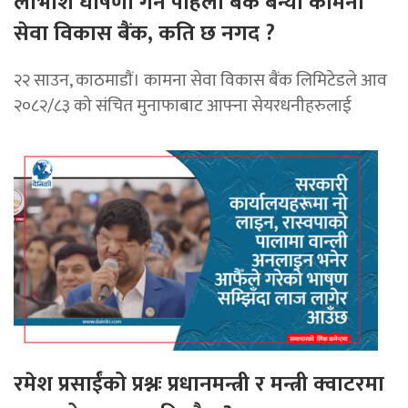
लाभाशं घोषणा गर्ने पहिलो बैंक बन्यो कामना
सेवा विकास बैंक, कति छ नगद ?
२२ साउन, काठमाडाैं। कामना सेवा विकास बैंक लिमिटेडले आव
२०८२/८३ को संचित मुनाफाबाट आफ्ना सेयरधनीहरुलाई
रमेश प्रसाईंको प्रश्नः प्रधानमन्त्री र मन्त्री क्वाटरमा