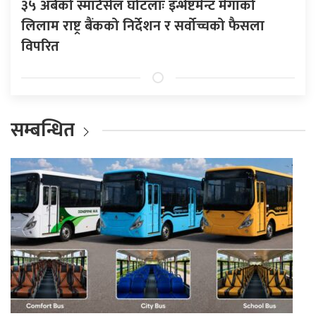
३५ अर्बको स्मार्टसेल घोटलाः इन्भेष्टमेन्ट मेगाको
लिलाम राष्ट्र बैंकको निर्देशन र सर्वोच्चको फैसला
विपरित
सम्बन्धित