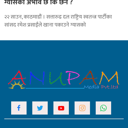
ग्यासको अभाव छ कि छैन ?
२२ साउन, काठमाडौं । सत्तारुढ दल राष्ट्रिय स्वतन्त्र पार्टीका
सांसद रमेश प्रसाईंले खाना पकाउने ग्यासको