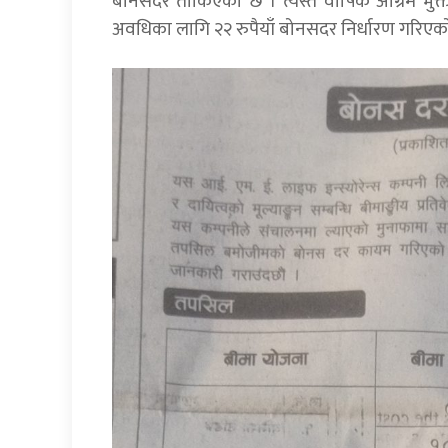
बोनसदर तोकिएको छ । त्यस्तै वार्षिक अग्रिम भुक
अवधिका लागि २२ रुपैयाँ बोनसदर निर्धारण गरिएक