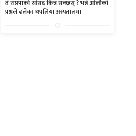
तँ राप्रपाको सांसद किन्न सक्छस् ? भन्ने ओलीको
प्रश्नले ढलेका थपलिया अस्पतालमा