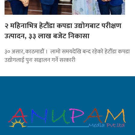
२ महिनाभित्र हेटौंडा कपडा उद्योगबाट परीक्षण
उत्पादन, ३३ लाख बजेट निकासा
३० असार, काठमाडौं । लामो समयदेखि बन्द रहेको हेटौँडा कपडा
उद्योगलाई पुनः सञ्चालन गर्ने सरकारी