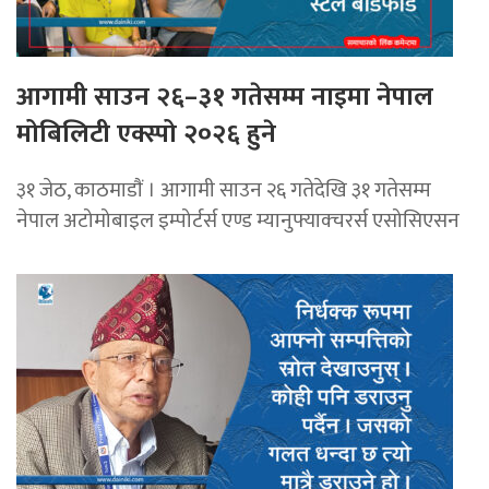
आगामी साउन २६–३१ गतेसम्म नाइमा नेपाल
मोबिलिटी एक्स्पो २०२६ हुने
३१ जेठ, काठमाडाैं । आगामी साउन २६ गतेदेखि ३१ गतेसम्म
नेपाल अटोमोबाइल इम्पोर्टर्स एण्ड म्यानुफ्याक्चरर्स एसोसिएसन