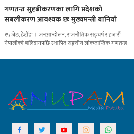
गणतन्त्र सुदृढीकरणका लागि प्रदेशको
सबलीकरण आवश्यक छः मुख्यमन्त्री बानियाँ
१५ जेठ, हेटौँडा । जनआन्दोलन, राजनीतिक सङ्घर्ष र हजारौँ
नेपालीको बलिदानपछि स्थापित सङ्घीय लोकतान्त्रिक गणतन्त्र