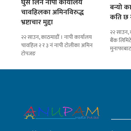
घुस लिने नापी कार्यालय
बन्यो क
चावहिलका अमिनविरुद्ध
कति छ 
भ्रष्टाचार मुद्दा
२२ साउन, 
२२ साउन, काठमाडौं । नापी कार्यालय
बैंक लिमि
चावहिल २ र ३ नं नापी टोलीका अमिन
मुनाफाबा
टोपजङ