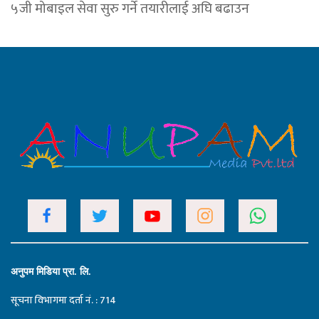
५जी मोबाइल सेवा सुरु गर्ने तयारीलाई अघि बढाउन
अनुपम मिडिया प्रा. लि.
सूचना विभागमा दर्ता नं. : 714