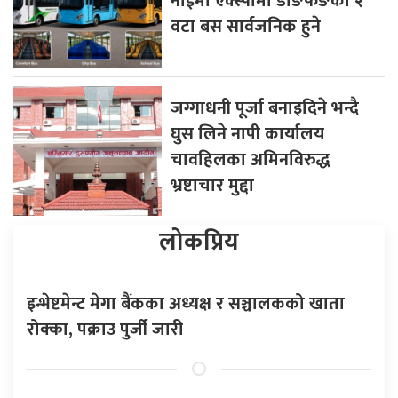
नाईमा एक्स्पोमा डोङफेङका २
वटा बस सार्वजनिक हुने
जग्गाधनी पूर्जा बनाइदिने भन्दै
घुस लिने नापी कार्यालय
चावहिलका अमिनविरुद्ध
भ्रष्टाचार मुद्दा
लोकप्रिय
इन्भेष्टमेन्ट मेगा बैंकका अध्यक्ष र सञ्चालकको खाता
रोक्का, पक्राउ पुर्जी जारी