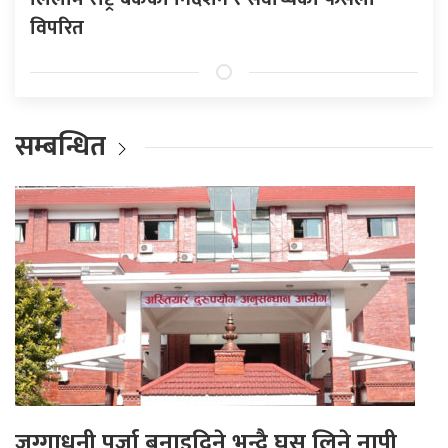
विपरित
सम्बन्धित
जग्गाधनी पूर्जा बनाइदिने भन्दै घुस लिने नापी