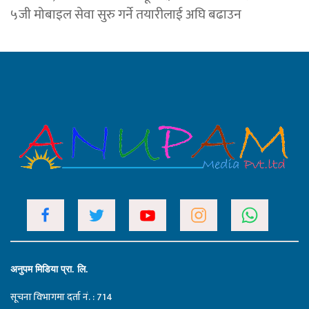
५जी मोबाइल सेवा सुरु गर्ने तयारीलाई अघि बढाउन
अनुपम मिडिया प्रा. लि.
सूचना विभागमा दर्ता नं. : 714