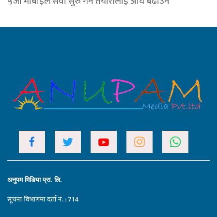
५जी मोबाइल सेवा सुरु गर्ने तयारीलाई अघि बढाउन
अनुपम मिडिया प्रा. लि.
सूचना विभागमा दर्ता नं. : 714