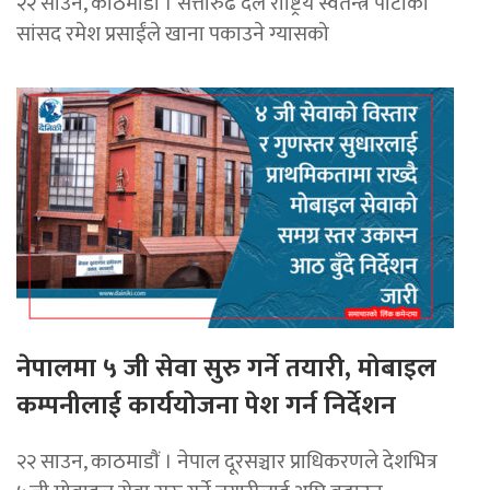
२२ साउन, काठमाडौं । सत्तारुढ दल राष्ट्रिय स्वतन्त्र पार्टीका
सांसद रमेश प्रसाईंले खाना पकाउने ग्यासको
नेपालमा ५ जी सेवा सुरु गर्ने तयारी, मोबाइल
कम्पनीलाई कार्ययोजना पेश गर्न निर्देशन
२२ साउन, काठमाडाैं । नेपाल दूरसञ्चार प्राधिकरणले देशभित्र