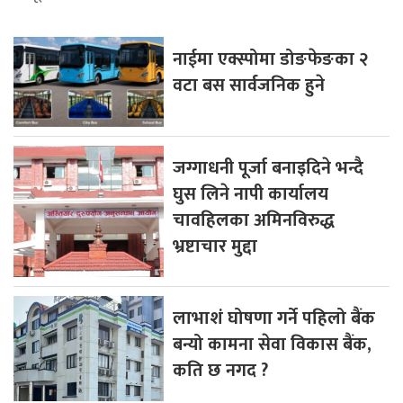
नाईमा एक्स्पोमा डोङफेङका २
वटा बस सार्वजनिक हुने
जग्गाधनी पूर्जा बनाइदिने भन्दै
घुस लिने नापी कार्यालय
चावहिलका अमिनविरुद्ध
भ्रष्टाचार मुद्दा
लाभाशं घोषणा गर्ने पहिलो बैंक
बन्यो कामना सेवा विकास बैंक,
कति छ नगद ?