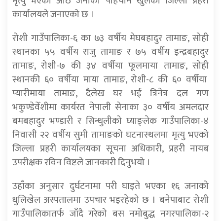
मृत्यु भएका आठै जनाको पहिचान खुलेको जिल्ला प्रहरी
कार्यालयले जनाएको छ ।
रोशी गाउँपालिका-६ का ७३ वर्षीय मेघबहादुर तामाङ, सोही
स्थानका ५५ वर्षीय राजु तामाङ र ७५ वर्षीय इन्द्रबहादुर
तामाङ, रोशी-७ की ३४ वर्षीया फूलमाया तामाङ, सोही
स्थानकी ६० वर्षीया माया तामाङ, रोशी-८ की ६० वर्षीया
प्यारीमाया तामाङ, दैलेख घर भई त्रिनेत्र दल गण
भकुण्डेवेँशीमा कार्यरत नेपाली सेनाका ३० वर्षीय अमलदार
बमबहादुर भण्डारी र सिन्धुलीको घ्याङ्लेक गाउँपालिका-४
निवासी २२ वर्षीय सुमी तामाङको घटनास्थलमा मृत्यु भएको
जिल्ला प्रहरी कार्यालयका सूचना अधिकारी, प्रहरी नायब
उपरीक्षक रविन विष्टले जानकारी दिनुभयो ।
उहाँका अनुसार दुर्घटनामा परी घाइते भएका १६ जनाको
धुलिखेल अस्पतालमा उपचार भइरहेको छ । बनेपाबाट रोशी
गाउँपालिकातर्फ जाँदै गरेको बस नमोबुद्ध नगरपालिका-२