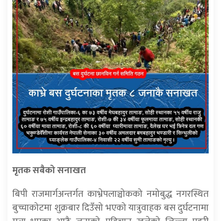
मृतक सबैको सनाखत
बिपी राजमार्गअन्तर्गत काभ्रेपलाञ्चोकको नमोबुद्ध नगरस्थित
बुच्चाकोटमा शुक्रबार दिउँसो भएको यात्रुवाहक बस दुर्घटनामा