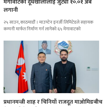
मेगावाटको दूधखोलालाई जुट्यो १०.०१ अर्ब
लगानी
२५ साउन, काठमाडाैं । माउण्टेन इनर्जी लिमिटेडले सहायक
कम्पनी मार्फत निर्माण गर्न लागेको ६५ मेगावाटको
प्रधानमन्त्री शाह र चिनियाँ राजदूत माओमिङबीच