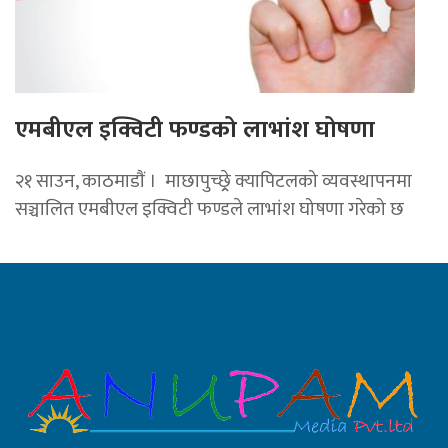
एमबीएल इक्विटी फण्डको लाभांश घोषणा
२१ साउन, काठमाडाैं । माछापुच्छ्र्रे क्यापिटलको व्यवस्थापनमा
सञ्चालित एमबीएल इक्विटी फण्डले लाभांश घोषणा गरेको छ