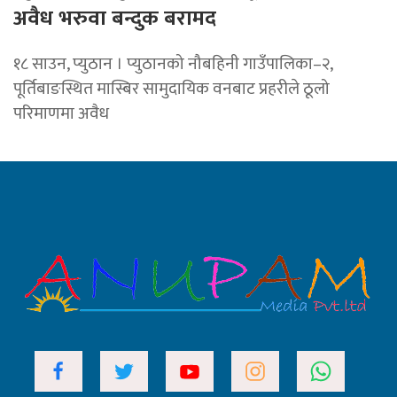
अवैध भरुवा बन्दुक बरामद
१८ साउन, प्युठान । प्युठानको नौबहिनी गाउँपालिका–२,
पूर्तिबाङस्थित मास्बिर सामुदायिक वनबाट प्रहरीले ठूलो
परिमाणमा अवैध