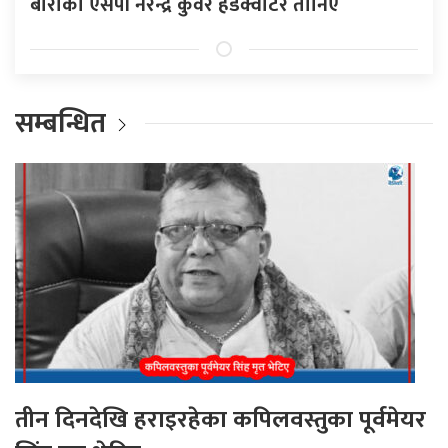
बाराका एसपी नरेन्द्र कुँवर हेडक्वाटर तानिए
सम्बन्धित
तीन दिनदेखि हराइरहेका कपिलवस्तुका पूर्वमेयर