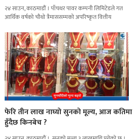
२४ साउन, काठमाडाैं । पाँचथर पावर कम्पनी लिमिटेडले गत
आर्थिक वर्षको चौथो त्रैमाससम्मको अपरिष्कृत वित्तीय
फेरि तीन लाख नाघ्यो सुनको मूल्य, आज कतिमा
हुँदैछ किनबेच ?
२४ साउन, काठमाडौं । सुनको मूल्य ३ लाखमाथि पुगेको छ ।