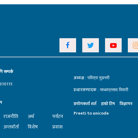
ि सम्पर्क
अध्यक्ष
: पवित्रा मुडभरी
310115
प्रधानसम्पादक
: माधवप्रसाद तिवारी
न
प्रयाेगकर्ता शर्त
हाम्राे टिम
विज्ञापन
Preeti to unicode
राजनीति
अर्थ
पर्यटन
अन्तर्वार्ता
विशेष
प्रवास