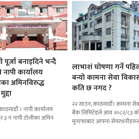
 पूर्जा बनाइदिने भन्दै
लाभाशं घोषणा गर्ने पहिल
े नापी कार्यालय
बन्यो कामना सेवा विकास
का अमिनविरुद्ध
कति छ नगद ?
मुद्दा
२२ साउन, काठमाडाैं। कामना से
काठमाडौं । नापी कार्यालय
बैंक लिमिटेडले आव २०८२/८३ क
र ३ नं नापी टोलीका अमिन
मुनाफाबाट आफ्ना सेयरधनीहरु