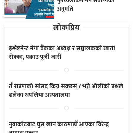
पुनरवलोकन गर्न सर्वोच्चको
अनुमति
लोकप्रिय
इन्भेष्टमेन्ट मेगा बैंकका अध्यक्ष र सञ्चालकको खाता
रोक्का, पक्राउ पुर्जी जारी
तँ राप्रपाको सांसद किन्न सक्छस् ? भन्ने ओलीको प्रश्नले
ढलेका थपलिया अस्पतालमा
नुवाकोटबाट घुस खान काठमाडौँ आएका विरेन्द्र
तामाङ पक्राउ