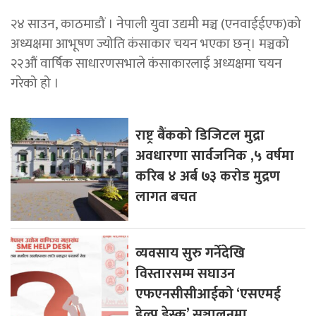
२४ साउन, काठमाडौं । नेपाली युवा उद्यमी मञ्च (एनवाईईएफ)को
अध्यक्षमा आभूषण ज्योति कंसाकार चयन भएका छन्। मञ्चको
२२औं वार्षिक साधारणसभाले कंसाकारलाई अध्यक्षमा चयन
गरेको हो ।
राष्ट्र बैंकको डिजिटल मुद्रा
अवधारणा सार्वजनिक ,५ वर्षमा
करिब ४ अर्ब ७३ करोड मुद्रण
लागत बचत
व्यवसाय सुरु गर्नेदेखि
विस्तारसम्म सघाउन
एफएनसीसीआईको ‘एसएमई
हेल्प डेस्क’ सञ्चालनमा