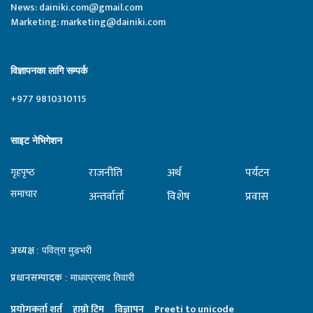
News:
dainiki.com@gmail.com
Marketing:
marketing@dainiki.com
विज्ञापनका लागि सम्पर्क
+977 9810310115
साइट नेभिगेशन
राजनीति
अर्थ
पर्यटन
गृहपृष्‍ठ
समाचार
अन्तर्वार्ता
विशेष
प्रवास
अध्यक्ष
: पवित्रा मुडभरी
प्रधानसम्पादक
: माधवप्रसाद तिवारी
प्रयाेगकर्ता शर्त
हाम्राे टिम
विज्ञापन
Preeti to unicode