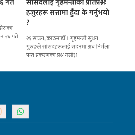
६ गते
सांसदलाई गृहमन्त्रीको प्रतिप्रश्नः
हजुरहरू सत्तामा हुँदा के गर्नुभयो
?
्रेसका
उन २६ गते
२१ साउन, काठमाडौं । गृहमन्त्री सुधन
गुरुङले सांसदहरूलाई सदनमा अब निर्मला
पन्त प्रकरणका प्रश्न नसोध्न