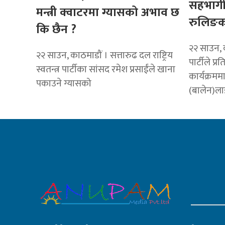
सहभागी
मन्त्री क्वाटरमा ग्यासको अभाव छ
रुलिङक
कि छैन ?
२२ साउन, क
२२ साउन, काठमाडौं । सत्तारुढ दल राष्ट्रिय
पार्टीले प्रत
स्वतन्त्र पार्टीका सांसद रमेश प्रसाईंले खाना
कार्यक्रममा 
पकाउने ग्यासको
(बालेन)ला