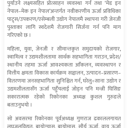
पुर्याउने लक्ष्यसहित प्रोत्साहन व्यवस्था गर्न तथा ‘मेड इन
नेपाल–मेक इन नेपाल’अन्तर्गत नवीकरणीय ऊर्जा प्रविधिका
पाट्र्स/उपकरण/एसेम्बली उद्योग नेपालमै स्थापना गरी जेनजी
पुस्ताका लागि स्वदेशमै रोजगारी सिर्जना गर्न पनि माग
गरिएको छ ।
महिला, युवा, जेनजी र सीमान्तकृत समुदायको रोजगार,
स्वामित्व र उद्यमशीलतामा सार्थक सहभागिता गराउन, प्रदेश/
स्थानीय तहमा ऊर्जा आवश्यकता आँकलन, व्यवस्थापन र
वित्तीय क्षमता विकास कार्यक्रम सञ्चालन, उत्पादन–प्रसारण–
वितरणमा जनसहभागिता सुनिश्चित गर्न, घरेलु÷साना उद्योग र
उद्यमशीलतासँग ऊर्जा पहुँचलाई जोड्न पनि मन्त्री घिसिङ
सकारात्मक रहेको रिकोनका अध्यक्ष कुशल गुरुङले
बताउनुभयो ।
सो अवसरमा रिकोनका पूर्वअध्यक्ष गुणराज ढकाललगायत
लघुजलविद्युत्, बायोग्यास, बायोमास, सौर्य ऊर्जा, वायु ऊर्जा