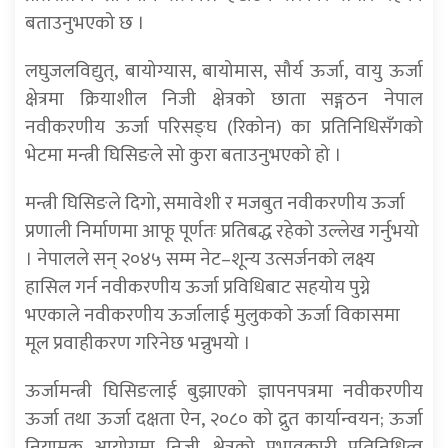
बताउनुभएको छ ।
लघुजलविद्युत्, बायोग्यास, बायोमास, सौर्य ऊर्जा, वायु ऊर्जा
क्षेत्रमा क्रियाशील निजी क्षेत्रको छाता सङ्गठन नेपाल
नवीकरणीय ऊर्जा परिसङ्घ (रिकोन) का प्रतिनिधिसँगको
भेटमा मन्त्री घिसिङले सो कुरा बताउनुभएको हो ।
मन्त्री घिसिङले दिगो, समावेशी र मजबुत नवीकरणीय ऊर्जा
प्रणाली निर्माणमा आफू पूर्णतः प्रतिबद्ध रहेको उल्लेख गर्नुभयो
। नेपालले सन् २०४५ सम्म नेट–शून्य उत्सर्जनको लक्ष्य
हासिल गर्न नवीकरणीय ऊर्जा प्रविधिबाट सहयोय पुग्ने
भएकाले नवीकरणीय ऊर्जालाई मुलुकको ऊर्जा विकासमा
मूल प्रवाहीकरण गरिनेछ भन्नुभयो ।
ऊर्जामन्त्री घिसिङलाई बुझाएको ज्ञापनपत्रमा नवीकरणीय
ऊर्जा तथा ऊर्जा दक्षता ऐन, २०८० को द्रुत कार्यान्वयन; ऊर्जा
नियामक आयोगमा निजी क्षेत्रको प्रभावकारी प्रतिनिधित्व